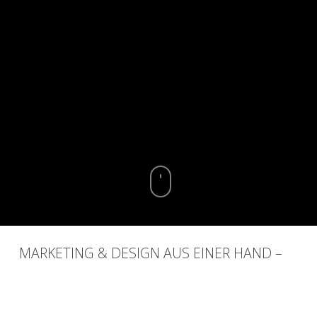
MARKETING & DESIGN AUS EINER HAND –
BERATUNG, KONZEPTE, UMSETZUNG
DARMSTADT, MÜHLTAL & UMGEBUNG